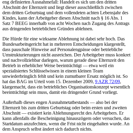
eng definierten Ausnahmefall: Handelt es sich um den dritten
Abschnitt der Elternzeit und liegt dieser ausschließlich zwischen
dem dritten Geburtstag und dem vollendeten achten Lebensjahr des
Kindes, kann der Arbeitgeber diesen Abschnitt nach § 16 Abs. 1
Satz 7 BEEG innerhalb von acht Wochen nach Zugang des Antrags
aus dringenden betrieblichen Gründen ablehnen.
Die Hürde für eine wirksame Ablehnung ist dabei sehr hoch. Das
Bundesarbeitsgericht hat in mehreren Entscheidungen klargestellt,
dass pauschale Hinweise auf Personalengpässe oder betriebliche
Umstrukturierungen nicht ausreichen. Der Arbeitgeber muss konkret
und nachvollziehbar darlegen, warum gerade diese Elternzeit den
Betrieb in erheblicher Weise beeinträchtigt — etwa weil ein
spezialisiertes Schlüsselwissen in einem kleinen Team
unwiederbringlich fehlt und kein zumutbarer Ersatz möglich ist. So
hat das BAG im Urteil vom 15. Dezember 2009,
9 AZR 72/09
,
klargemacht, dass ein betriebliches Organisationskonzept wesentlich
beeinträchtigt sein muss, damit ein dringender Grund vorliegt.
Außerhalb dieses engen Ausnahmetatbestands — also bei der
Elternzeit bis zum dritten Geburtstag oder beim ersten und zweiten
Abschnitt — existiert kein Ablehnungsrecht des Arbeitgebers. Er
kann allenfalls die Bescheinigung hinauszögern oder versuchen, das
Startdatum anzufechten, wenn die Frist nicht eingehalten wurde. An
dem Anspruch selbst ändert sich dadurch nichts.