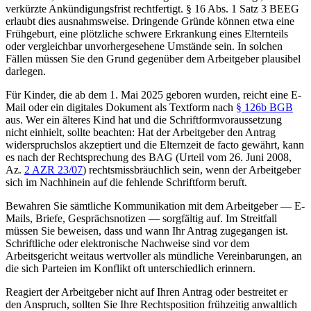
verkürzte Ankündigungsfrist rechtfertigt. § 16 Abs. 1 Satz 3 BEEG
erlaubt dies ausnahmsweise. Dringende Gründe können etwa eine
Frühgeburt, eine plötzliche schwere Erkrankung eines Elternteils
oder vergleichbar unvorhergesehene Umstände sein. In solchen
Fällen müssen Sie den Grund gegenüber dem Arbeitgeber plausibel
darlegen.
Für Kinder, die ab dem 1. Mai 2025 geboren wurden, reicht eine E-
Mail oder ein digitales Dokument als Textform nach
§ 126b BGB
aus. Wer ein älteres Kind hat und die Schriftformvoraussetzung
nicht einhielt, sollte beachten: Hat der Arbeitgeber den Antrag
widerspruchslos akzeptiert und die Elternzeit de facto gewährt, kann
es nach der Rechtsprechung des BAG (Urteil vom 26. Juni 2008,
Az.
2 AZR 23/07
) rechtsmissbräuchlich sein, wenn der Arbeitgeber
sich im Nachhinein auf die fehlende Schriftform beruft.
Bewahren Sie sämtliche Kommunikation mit dem Arbeitgeber — E-
Mails, Briefe, Gesprächsnotizen — sorgfältig auf. Im Streitfall
müssen Sie beweisen, dass und wann Ihr Antrag zugegangen ist.
Schriftliche oder elektronische Nachweise sind vor dem
Arbeitsgericht weitaus wertvoller als mündliche Vereinbarungen, an
die sich Parteien im Konflikt oft unterschiedlich erinnern.
Reagiert der Arbeitgeber nicht auf Ihren Antrag oder bestreitet er
den Anspruch, sollten Sie Ihre Rechtsposition frühzeitig anwaltlich