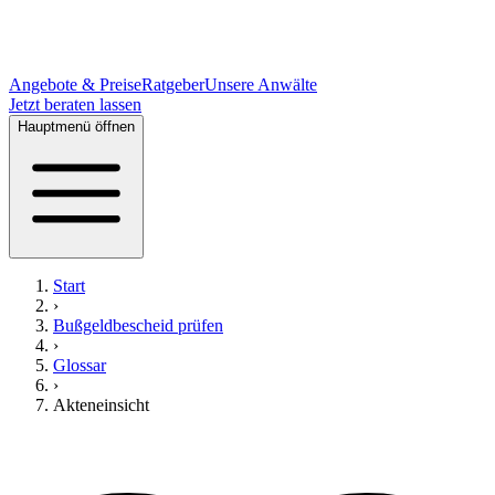
Angebote & Preise
Ratgeber
Unsere Anwälte
Jetzt beraten lassen
Hauptmenü öffnen
Start
›
Bußgeldbescheid prüfen
›
Glossar
›
Akteneinsicht