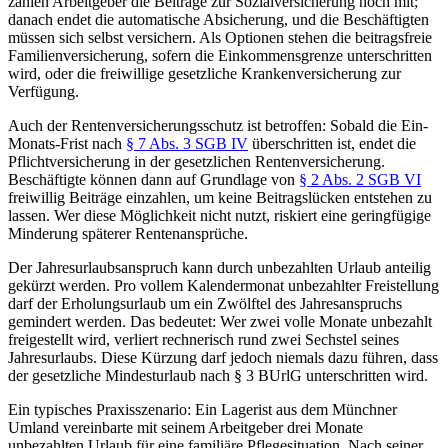
zahlen Arbeitgeber die Beiträge zur Sozialversicherung noch mit;
danach endet die automatische Absicherung, und die Beschäftigten
müssen sich selbst versichern. Als Optionen stehen die beitragsfreie
Familienversicherung, sofern die Einkommensgrenze unterschritten
wird, oder die freiwillige gesetzliche Krankenversicherung zur
Verfügung.
Auch der Rentenversicherungsschutz ist betroffen: Sobald die Ein-
Monats-Frist nach
§ 7 Abs. 3 SGB IV
überschritten ist, endet die
Pflichtversicherung in der gesetzlichen Rentenversicherung.
Beschäftigte können dann auf Grundlage von
§ 2 Abs. 2 SGB VI
freiwillig Beiträge einzahlen, um keine Beitragslücken entstehen zu
lassen. Wer diese Möglichkeit nicht nutzt, riskiert eine geringfügige
Minderung späterer Rentenansprüche.
Der Jahresurlaubsanspruch kann durch unbezahlten Urlaub anteilig
gekürzt werden. Pro vollem Kalendermonat unbezahlter Freistellung
darf der Erholungsurlaub um ein Zwölftel des Jahresanspruchs
gemindert werden. Das bedeutet: Wer zwei volle Monate unbezahlt
freigestellt wird, verliert rechnerisch rund zwei Sechstel seines
Jahresurlaubs. Diese Kürzung darf jedoch niemals dazu führen, dass
der gesetzliche Mindesturlaub nach § 3 BUrlG unterschritten wird.
Ein typisches Praxisszenario: Ein Lagerist aus dem Münchner
Umland vereinbarte mit seinem Arbeitgeber drei Monate
unbezahlten Urlaub für eine familiäre Pflegesituation. Nach seiner