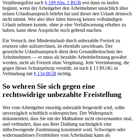
Verjährungsfrist nach
§ 199 Abs. 1 BGB
erst dann zu laufen
beginnt, wenn der Arbeitgeber den Arbeitnehmer tatsächlich über
seinen Urlaubsanspruch belehrt hat und dieser den Urlaub dennoch
nicht nimmt. Wer also über Jahre hinweg keinen vollständigen
Urlaub nehmen konnte, ohne je eine Verfallwarnung erhalten zu
haben, kann diese Ansprüche noch geltend machen.
Ein Versuch, den Mindesturlaub durch unbezahlte Freizeit zu
ersetzen oder aufzurechnen, ist ebenfalls unwirksam. Der
gesetzliche Urlaubsanspruch dient dem Gesundheitsschutz des
Arbeitnehmers — er muss als bezahlte Arbeitsbefreiung gewährt
werden, nicht als Freizeit ohne Vergütung. Jede Vereinbarung, die
gegen dieses Schutzprinzip verstößt, ist nach § 13 BUrlG in
Verbindung mit
§ 134 BGB
nichtig.
So wehren Sie sich gegen eine
rechtswidrige unbezahlte Freistellung
Wer vom Arbeitgeber einseitig unbezahlt freigestellt wird, sollte
unverzüglich schriftlich widersprechen. Der Widerspruch
dokumentiert, dass Sie mit der Maßnahme nicht einverstanden sind,
und verhindert, dass aus Ihrer Duldung nachträglich eine
stillschweigende Zustimmung konstruiert wird. Schweigen oder
widerstandsloses Fernbleiben vom Arbeitsplatz kann als