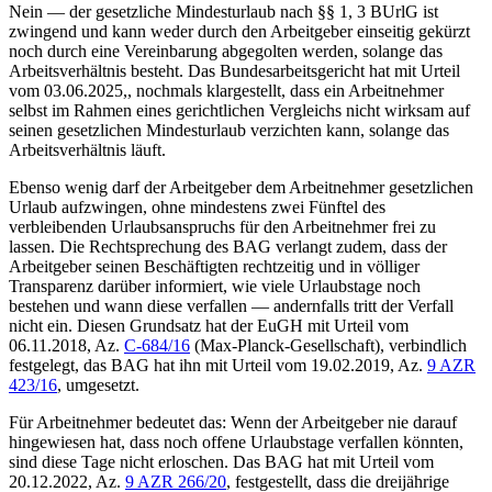
Nein — der gesetzliche Mindesturlaub nach §§ 1, 3 BUrlG ist
zwingend und kann weder durch den Arbeitgeber einseitig gekürzt
noch durch eine Vereinbarung abgegolten werden, solange das
Arbeitsverhältnis besteht. Das Bundesarbeitsgericht hat mit Urteil
vom 03.06.2025,, nochmals klargestellt, dass ein Arbeitnehmer
selbst im Rahmen eines gerichtlichen Vergleichs nicht wirksam auf
seinen gesetzlichen Mindesturlaub verzichten kann, solange das
Arbeitsverhältnis läuft.
Ebenso wenig darf der Arbeitgeber dem Arbeitnehmer gesetzlichen
Urlaub aufzwingen, ohne mindestens zwei Fünftel des
verbleibenden Urlaubsanspruchs für den Arbeitnehmer frei zu
lassen. Die Rechtsprechung des BAG verlangt zudem, dass der
Arbeitgeber seinen Beschäftigten rechtzeitig und in völliger
Transparenz darüber informiert, wie viele Urlaubstage noch
bestehen und wann diese verfallen — andernfalls tritt der Verfall
nicht ein. Diesen Grundsatz hat der EuGH mit Urteil vom
06.11.2018, Az.
C-684/16
(Max-Planck-Gesellschaft), verbindlich
festgelegt, das BAG hat ihn mit Urteil vom 19.02.2019, Az.
9 AZR
423/16
, umgesetzt.
Für Arbeitnehmer bedeutet das: Wenn der Arbeitgeber nie darauf
hingewiesen hat, dass noch offene Urlaubstage verfallen könnten,
sind diese Tage nicht erloschen. Das BAG hat mit Urteil vom
20.12.2022, Az.
9 AZR 266/20
, festgestellt, dass die dreijährige