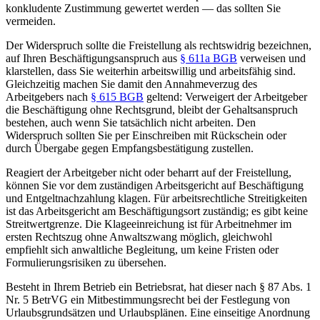
konkludente Zustimmung gewertet werden — das sollten Sie
vermeiden.
Der Widerspruch sollte die Freistellung als rechtswidrig bezeichnen,
auf Ihren Beschäftigungsanspruch aus
§ 611a BGB
verweisen und
klarstellen, dass Sie weiterhin arbeitswillig und arbeitsfähig sind.
Gleichzeitig machen Sie damit den Annahmeverzug des
Arbeitgebers nach
§ 615 BGB
geltend: Verweigert der Arbeitgeber
die Beschäftigung ohne Rechtsgrund, bleibt der Gehaltsanspruch
bestehen, auch wenn Sie tatsächlich nicht arbeiten. Den
Widerspruch sollten Sie per Einschreiben mit Rückschein oder
durch Übergabe gegen Empfangsbestätigung zustellen.
Reagiert der Arbeitgeber nicht oder beharrt auf der Freistellung,
können Sie vor dem zuständigen Arbeitsgericht auf Beschäftigung
und Entgeltnachzahlung klagen. Für arbeitsrechtliche Streitigkeiten
ist das Arbeitsgericht am Beschäftigungsort zuständig; es gibt keine
Streitwertgrenze. Die Klageeinreichung ist für Arbeitnehmer im
ersten Rechtszug ohne Anwaltszwang möglich, gleichwohl
empfiehlt sich anwaltliche Begleitung, um keine Fristen oder
Formulierungsrisiken zu übersehen.
Besteht in Ihrem Betrieb ein Betriebsrat, hat dieser nach § 87 Abs. 1
Nr. 5 BetrVG ein Mitbestimmungsrecht bei der Festlegung von
Urlaubsgrundsätzen und Urlaubsplänen. Eine einseitige Anordnung