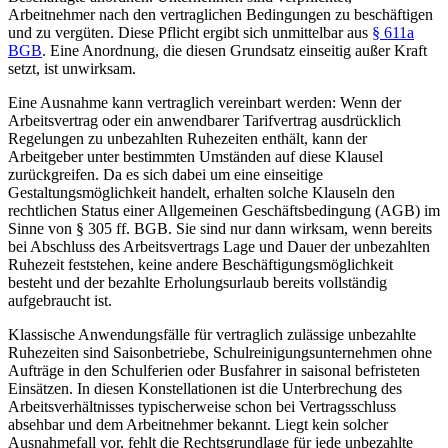
Arbeitnehmer nach den vertraglichen Bedingungen zu beschäftigen
und zu vergüten. Diese Pflicht ergibt sich unmittelbar aus
§ 611a
BGB
. Eine Anordnung, die diesen Grundsatz einseitig außer Kraft
setzt, ist unwirksam.
Eine Ausnahme kann vertraglich vereinbart werden: Wenn der
Arbeitsvertrag oder ein anwendbarer Tarifvertrag ausdrücklich
Regelungen zu unbezahlten Ruhezeiten enthält, kann der
Arbeitgeber unter bestimmten Umständen auf diese Klausel
zurückgreifen. Da es sich dabei um eine einseitige
Gestaltungsmöglichkeit handelt, erhalten solche Klauseln den
rechtlichen Status einer Allgemeinen Geschäftsbedingung (AGB) im
Sinne von § 305 ff. BGB. Sie sind nur dann wirksam, wenn bereits
bei Abschluss des Arbeitsvertrags Lage und Dauer der unbezahlten
Ruhezeit feststehen, keine andere Beschäftigungsmöglichkeit
besteht und der bezahlte Erholungsurlaub bereits vollständig
aufgebraucht ist.
Klassische Anwendungsfälle für vertraglich zulässige unbezahlte
Ruhezeiten sind Saisonbetriebe, Schulreinigungsunternehmen ohne
Aufträge in den Schulferien oder Busfahrer in saisonal befristeten
Einsätzen. In diesen Konstellationen ist die Unterbrechung des
Arbeitsverhältnisses typischerweise schon bei Vertragsschluss
absehbar und dem Arbeitnehmer bekannt. Liegt kein solcher
Ausnahmefall vor, fehlt die Rechtsgrundlage für jede unbezahlte