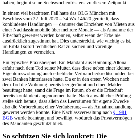
haben, beginnt seine Sechswochenfrist erst zu diesem Zeitpunkt.
In einem viel beachteten Fall hatte das OLG München mit
Beschluss vom 22. Juli 2020 – 34 Wx 146/20 geurteilt, dass
konkludente Handlungen — darunter das Einziehen von Mieten aus
einer Nachlassimmobilie über mehrere Monate — als Annahme der
Erbschaft gewertet werden können, selbst wenn der Erbe nie
ausdrücklich zugestimmt hat. Dies unterstreicht, wie wichtig es ist,
im Erbfall sofort rechtlichen Rat zu suchen und voreilige
Handlungen zu vermeiden.
Ein typisches Praxisbeispiel: Ein Mandant aus Hamburg-Altona
erfuhr nach dem Tod seiner Mutter, dass diese neben einer kleinen
Eigentumswohnung auch erhebliche Verbraucherkreditschulden bei
zwei Banken hinterlassen hatte. Da er in den ersten Wochen nach
dem Tod die Wohnung bereits leer geräumt und einen Makler
beauftragt hatte, stand die Frage im Raum, ob er die Erbschaft
bereits konkludent angenommen hatte. Nach anwaltlicher Prüfung
stellte sich heraus, dass allein das Leerräumen für eigene Zwecke —
also die Vorbereitung einer Veräußerung — als Annahmehandlung
gewertet werden könnte. Eine Nachlassverwaltung nach
§ 1981
BGB
wurde beantragt und bewilligt, wodurch das Privatvermögen
des Mandanten geschützt blieb.
So schützen Sie sich konkret: Die