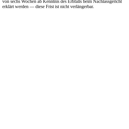
von sechs Wochen ab Kenntnis des Erbfalls beim Nachlassgericht
erklärt werden — diese Frist ist nicht verlängerbar.
Testament oder Erbstreit?
Erbanspruch prüfen • Testament anfechten • Pflichtteil einfordern