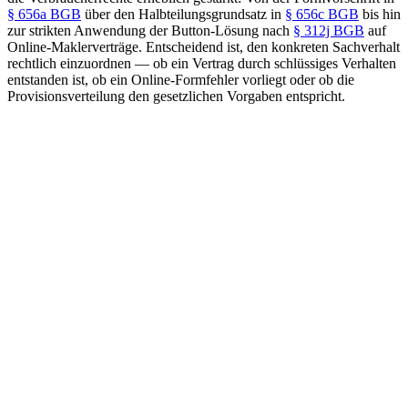
§ 656a BGB
über den Halbteilungsgrundsatz in
§ 656c BGB
bis hin
zur strikten Anwendung der Button-Lösung nach
§ 312j BGB
auf
Online-Maklerverträge. Entscheidend ist, den konkreten Sachverhalt
rechtlich einzuordnen — ob ein Vertrag durch schlüssiges Verhalten
entstanden ist, ob ein Online-Formfehler vorliegt oder ob die
Provisionsverteilung den gesetzlichen Vorgaben entspricht.