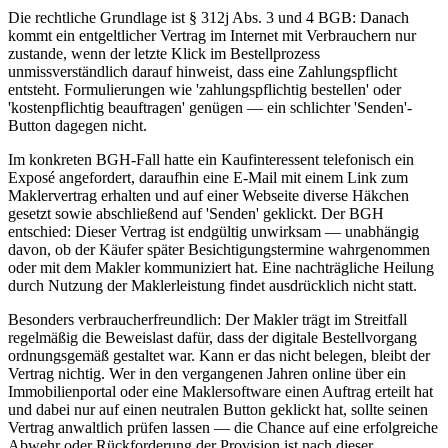
Die rechtliche Grundlage ist § 312j Abs. 3 und 4 BGB: Danach
kommt ein entgeltlicher Vertrag im Internet mit Verbrauchern nur
zustande, wenn der letzte Klick im Bestellprozess
unmissverständlich darauf hinweist, dass eine Zahlungspflicht
entsteht. Formulierungen wie 'zahlungspflichtig bestellen' oder
'kostenpflichtig beauftragen' genügen — ein schlichter 'Senden'-
Button dagegen nicht.
Im konkreten BGH-Fall hatte ein Kaufinteressent telefonisch ein
Exposé angefordert, daraufhin eine E-Mail mit einem Link zum
Maklervertrag erhalten und auf einer Webseite diverse Häkchen
gesetzt sowie abschließend auf 'Senden' geklickt. Der BGH
entschied: Dieser Vertrag ist endgültig unwirksam — unabhängig
davon, ob der Käufer später Besichtigungstermine wahrgenommen
oder mit dem Makler kommuniziert hat. Eine nachträgliche Heilung
durch Nutzung der Maklerleistung findet ausdrücklich nicht statt.
Besonders verbraucherfreundlich: Der Makler trägt im Streitfall
regelmäßig die Beweislast dafür, dass der digitale Bestellvorgang
ordnungsgemäß gestaltet war. Kann er das nicht belegen, bleibt der
Vertrag nichtig. Wer in den vergangenen Jahren online über ein
Immobilienportal oder eine Maklersoftware einen Auftrag erteilt hat
und dabei nur auf einen neutralen Button geklickt hat, sollte seinen
Vertrag anwaltlich prüfen lassen — die Chance auf eine erfolgreiche
Abwehr oder Rückforderung der Provision ist nach dieser