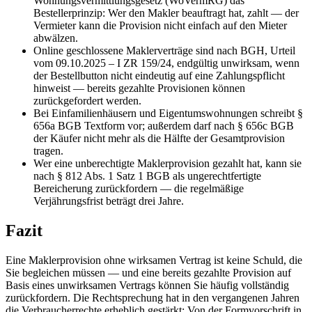
Wohnungsvermittlungsgesetz (WoVermRG) das
Bestellerprinzip: Wer den Makler beauftragt hat, zahlt — der
Vermieter kann die Provision nicht einfach auf den Mieter
abwälzen.
Online geschlossene Maklerverträge sind nach BGH, Urteil
vom 09.10.2025 – I ZR 159/24, endgültig unwirksam, wenn
der Bestellbutton nicht eindeutig auf eine Zahlungspflicht
hinweist — bereits gezahlte Provisionen können
zurückgefordert werden.
Bei Einfamilienhäusern und Eigentumswohnungen schreibt §
656a BGB Textform vor; außerdem darf nach § 656c BGB
der Käufer nicht mehr als die Hälfte der Gesamtprovision
tragen.
Wer eine unberechtigte Maklerprovision gezahlt hat, kann sie
nach § 812 Abs. 1 Satz 1 BGB als ungerechtfertigte
Bereicherung zurückfordern — die regelmäßige
Verjährungsfrist beträgt drei Jahre.
Fazit
Eine Maklerprovision ohne wirksamen Vertrag ist keine Schuld, die
Sie begleichen müssen — und eine bereits gezahlte Provision auf
Basis eines unwirksamen Vertrags können Sie häufig vollständig
zurückfordern. Die Rechtsprechung hat in den vergangenen Jahren
die Verbraucherrechte erheblich gestärkt: Von der Formvorschrift in