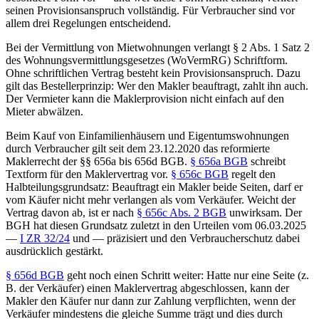
seinen Provisionsanspruch vollständig. Für Verbraucher sind vor
allem drei Regelungen entscheidend.
Bei der Vermittlung von Mietwohnungen verlangt § 2 Abs. 1 Satz 2
des Wohnungsvermittlungsgesetzes (WoVermRG) Schriftform.
Ohne schriftlichen Vertrag besteht kein Provisionsanspruch. Dazu
gilt das Bestellerprinzip: Wer den Makler beauftragt, zahlt ihn auch.
Der Vermieter kann die Maklerprovision nicht einfach auf den
Mieter abwälzen.
Beim Kauf von Einfamilienhäusern und Eigentumswohnungen
durch Verbraucher gilt seit dem 23.12.2020 das reformierte
Maklerrecht der §§ 656a bis 656d BGB.
§ 656a BGB
schreibt
Textform für den Maklervertrag vor.
§ 656c BGB
regelt den
Halbteilungsgrundsatz: Beauftragt ein Makler beide Seiten, darf er
vom Käufer nicht mehr verlangen als vom Verkäufer. Weicht der
Vertrag davon ab, ist er nach
§ 656c Abs. 2 BGB
unwirksam. Der
BGH hat diesen Grundsatz zuletzt in den Urteilen vom 06.03.2025
—
I ZR 32/24
und — präzisiert und den Verbraucherschutz dabei
ausdrücklich gestärkt.
§ 656d BGB
geht noch einen Schritt weiter: Hatte nur eine Seite (z.
B. der Verkäufer) einen Maklervertrag abgeschlossen, kann der
Makler den Käufer nur dann zur Zahlung verpflichten, wenn der
Verkäufer mindestens die gleiche Summe trägt und dies durch