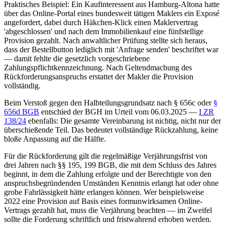
Praktisches Beispiel: Ein Kaufinteressent aus Hamburg-Altona hatte
über das Online-Portal eines bundesweit tätigen Maklers ein Exposé
angefordert, dabei durch Häkchen-Klick einen Maklervertrag
'abgeschlossen' und nach dem Immobilienkauf eine fünfstellige
Provision gezahlt. Nach anwaltlicher Prüfung stellte sich heraus,
dass der Bestellbutton lediglich mit 'Anfrage senden' beschriftet war
— damit fehlte die gesetzlich vorgeschriebene
Zahlungspflichtkennzeichnung. Nach Geltendmachung des
Rückforderungsanspruchs erstattet der Makler die Provision
vollständig.
Beim Verstoß gegen den Halbteilungsgrundsatz nach § 656c oder
§
656d BGB
entschied der BGH im Urteil vom 06.03.2025 —
I ZR
138/24
ebenfalls: Die gesamte Vereinbarung ist nichtig, nicht nur der
überschießende Teil. Das bedeutet vollständige Rückzahlung, keine
bloße Anpassung auf die Hälfte.
Für die Rückforderung gilt die regelmäßige Verjährungsfrist von
drei Jahren nach §§ 195, 199 BGB, die mit dem Schluss des Jahres
beginnt, in dem die Zahlung erfolgte und der Berechtigte von den
anspruchsbegründenden Umständen Kenntnis erlangt hat oder ohne
grobe Fahrlässigkeit hätte erlangen können. Wer beispielsweise
2022 eine Provision auf Basis eines formunwirksamen Online-
Vertrags gezahlt hat, muss die Verjährung beachten — im Zweifel
sollte die Forderung schriftlich und fristwahrend erhoben werden.