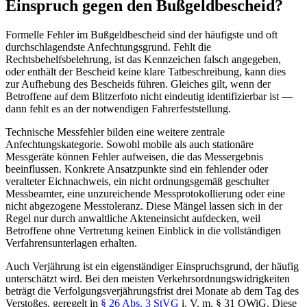
Einspruch gegen den Bußgeldbescheid?
Formelle Fehler im Bußgeldbescheid sind der häufigste und oft
durchschlagendste Anfechtungsgrund. Fehlt die
Rechtsbehelfsbelehrung, ist das Kennzeichen falsch angegeben,
oder enthält der Bescheid keine klare Tatbeschreibung, kann dies
zur Aufhebung des Bescheids führen. Gleiches gilt, wenn der
Betroffene auf dem Blitzerfoto nicht eindeutig identifizierbar ist —
dann fehlt es an der notwendigen Fahrerfeststellung.
Technische Messfehler bilden eine weitere zentrale
Anfechtungskategorie. Sowohl mobile als auch stationäre
Messgeräte können Fehler aufweisen, die das Messergebnis
beeinflussen. Konkrete Ansatzpunkte sind ein fehlender oder
veralteter Eichnachweis, ein nicht ordnungsgemäß geschulter
Messbeamter, eine unzureichende Messprotokollierung oder eine
nicht abgezogene Messtoleranz. Diese Mängel lassen sich in der
Regel nur durch anwaltliche Akteneinsicht aufdecken, weil
Betroffene ohne Vertretung keinen Einblick in die vollständigen
Verfahrensunterlagen erhalten.
Auch Verjährung ist ein eigenständiger Einspruchsgrund, der häufig
unterschätzt wird. Bei den meisten Verkehrsordnungswidrigkeiten
beträgt die Verfolgungsverjährungsfrist drei Monate ab dem Tag des
Verstoßes, geregelt in
§ 26 Abs. 3 StVG
i. V. m. § 31 OWiG. Diese