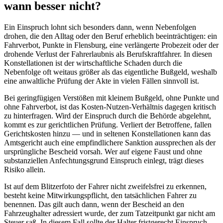
wann besser nicht?
Ein Einspruch lohnt sich besonders dann, wenn Nebenfolgen
drohen, die den Alltag oder den Beruf erheblich beeinträchtigen: ein
Fahrverbot, Punkte in Flensburg, eine verlängerte Probezeit oder der
drohende Verlust der Fahrerlaubnis als Berufskraftfahrer. In diesen
Konstellationen ist der wirtschaftliche Schaden durch die
Nebenfolge oft weitaus größer als das eigentliche Bußgeld, weshalb
eine anwaltliche Prüfung der Akte in vielen Fällen sinnvoll ist.
Bei geringfügigen Verstößen mit kleinem Bußgeld, ohne Punkte und
ohne Fahrverbot, ist das Kosten-Nutzen-Verhältnis dagegen kritisch
zu hinterfragen. Wird der Einspruch durch die Behörde abgelehnt,
kommt es zur gerichtlichen Prüfung. Verliert der Betroffene, fallen
Gerichtskosten hinzu — und in seltenen Konstellationen kann das
Amtsgericht auch eine empfindlichere Sanktion aussprechen als der
ursprüngliche Bescheid vorsah. Wer auf eigene Faust und ohne
substanziellen Anfechtungsgrund Einspruch einlegt, trägt dieses
Risiko allein.
Ist auf dem Blitzerfoto der Fahrer nicht zweifelsfrei zu erkennen,
besteht keine Mitwirkungspflicht, den tatsächlichen Fahrer zu
benennen. Das gilt auch dann, wenn der Bescheid an den
Fahrzeughalter adressiert wurde, der zum Tatzeitpunkt gar nicht am
Steuer saß. In diesem Fall sollte der Halter fristgerecht Einspruch