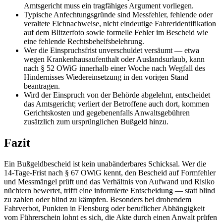
Amtsgericht muss ein tragfähiges Argument vorliegen.
Typische Anfechtungsgründe sind Messfehler, fehlende oder
veraltete Eichnachweise, nicht eindeutige Fahreridentifikation
auf dem Blitzerfoto sowie formelle Fehler im Bescheid wie
eine fehlende Rechtsbehelfsbelehrung.
Wer die Einspruchsfrist unverschuldet versäumt — etwa
wegen Krankenhausaufenthalt oder Auslandsurlaub, kann
nach § 52 OWiG innerhalb einer Woche nach Wegfall des
Hindernisses Wiedereinsetzung in den vorigen Stand
beantragen.
Wird der Einspruch von der Behörde abgelehnt, entscheidet
das Amtsgericht; verliert der Betroffene auch dort, kommen
Gerichtskosten und gegebenenfalls Anwaltsgebühren
zusätzlich zum ursprünglichen Bußgeld hinzu.
Fazit
Ein Bußgeldbescheid ist kein unabänderbares Schicksal. Wer die
14-Tage-Frist nach § 67 OWiG kennt, den Bescheid auf Formfehler
und Messmängel prüft und das Verhältnis von Aufwand und Risiko
nüchtern bewertet, trifft eine informierte Entscheidung — statt blind
zu zahlen oder blind zu kämpfen. Besonders bei drohendem
Fahrverbot, Punkten in Flensburg oder beruflicher Abhängigkeit
vom Führerschein lohnt es sich, die Akte durch einen Anwalt prüfen