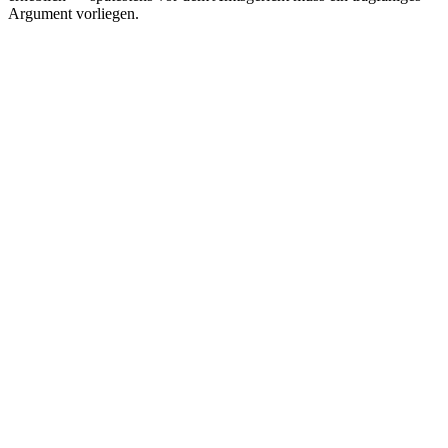
Argument vorliegen.
Fahrverbot oder Punkte drohen?
Einspruch prüfen • Punkte vermeiden • Fahrverbot abwenden