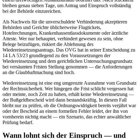
bleiben genau sieben Tage, um Antrag und Einspruch vollständig
bei der Behörde einzureichen.
Als Nachweis für die unverschuldete Verhinderung akzeptieren
Behörden und Gerichte üblicherweise Flugtickets,
Hotelrechnungen, Krankenhausentlassdokumente oder ärztliche
Atteste. Wer nur behauptet, verhindert gewesen zu sein, ohne
Belege beizufügen, riskiert die Ablehnung des
Wiedereinsetzungsantrags. Das OVG hat in seiner Entscheidung zu
14 LA 53/23 grundlegend zu den Voraussetzungen der
Wiedereinsetzung und dem gerichtlichen Untersuchungsgrundsatz
bei versäumten Fristen Stellung genommen — die Anforderungen
an die Glaubhaftmachung sind hoch.
Wiedereinsetzung ist eine eng umgrenzte Ausnahme vom Grundsatz
der Rechtssicherheit. Wer hingegen die Frist schlicht vergessen hat
oder meinte, noch Zeit zu haben, erhält keine Wiedereinsetzung —
der Bußgeldbescheid wird dann bestandskräftig. In diesem Fall
bleibt nur zu prüfen, ob die Ordnungswidrigkeit bereits verjährt war
oder der Bescheid an einem formellen Fehler leidet, der ihn von
vornherein nichtig macht — ein Szenario, das echter anwaltlicher
Prüfung bedarf.
Wann lohnt sich der Einspruch — und