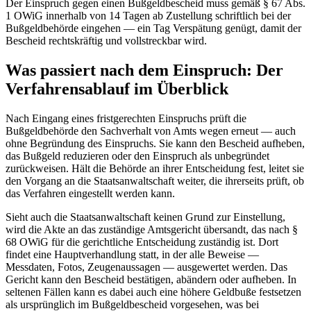
Der Einspruch gegen einen Bußgeldbescheid muss gemäß § 67 Abs.
1 OWiG innerhalb von 14 Tagen ab Zustellung schriftlich bei der
Bußgeldbehörde eingehen — ein Tag Verspätung genügt, damit der
Bescheid rechtskräftig und vollstreckbar wird.
Was passiert nach dem Einspruch: Der
Verfahrensablauf im Überblick
Nach Eingang eines fristgerechten Einspruchs prüft die
Bußgeldbehörde den Sachverhalt von Amts wegen erneut — auch
ohne Begründung des Einspruchs. Sie kann den Bescheid aufheben,
das Bußgeld reduzieren oder den Einspruch als unbegründet
zurückweisen. Hält die Behörde an ihrer Entscheidung fest, leitet sie
den Vorgang an die Staatsanwaltschaft weiter, die ihrerseits prüft, ob
das Verfahren eingestellt werden kann.
Sieht auch die Staatsanwaltschaft keinen Grund zur Einstellung,
wird die Akte an das zuständige Amtsgericht übersandt, das nach §
68 OWiG für die gerichtliche Entscheidung zuständig ist. Dort
findet eine Hauptverhandlung statt, in der alle Beweise —
Messdaten, Fotos, Zeugenaussagen — ausgewertet werden. Das
Gericht kann den Bescheid bestätigen, abändern oder aufheben. In
seltenen Fällen kann es dabei auch eine höhere Geldbuße festsetzen
als ursprünglich im Bußgeldbescheid vorgesehen, was bei