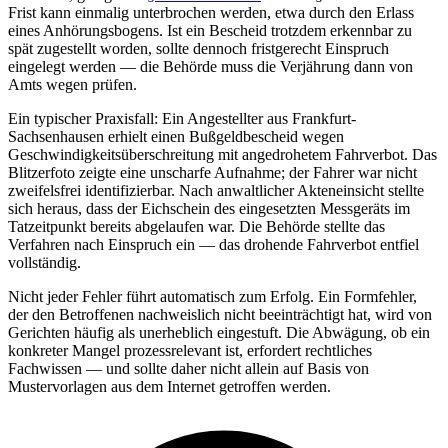
Frist kann einmalig unterbrochen werden, etwa durch den Erlass
eines Anhörungsbogens. Ist ein Bescheid trotzdem erkennbar zu
spät zugestellt worden, sollte dennoch fristgerecht Einspruch
eingelegt werden — die Behörde muss die Verjährung dann von
Amts wegen prüfen.
Ein typischer Praxisfall: Ein Angestellter aus Frankfurt-
Sachsenhausen erhielt einen Bußgeldbescheid wegen
Geschwindigkeitsüberschreitung mit angedrohetem Fahrverbot. Das
Blitzerfoto zeigte eine unscharfe Aufnahme; der Fahrer war nicht
zweifelsfrei identifizierbar. Nach anwaltlicher Akteneinsicht stellte
sich heraus, dass der Eichschein des eingesetzten Messgeräts im
Tatzeitpunkt bereits abgelaufen war. Die Behörde stellte das
Verfahren nach Einspruch ein — das drohende Fahrverbot entfiel
vollständig.
Nicht jeder Fehler führt automatisch zum Erfolg. Ein Formfehler,
der den Betroffenen nachweislich nicht beeinträchtigt hat, wird von
Gerichten häufig als unerheblich eingestuft. Die Abwägung, ob ein
konkreter Mangel prozessrelevant ist, erfordert rechtliches
Fachwissen — und sollte daher nicht allein auf Basis von
Mustervorlagen aus dem Internet getroffen werden.