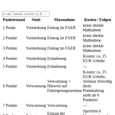
Punktestand
Stufe
Massnahme
Kosten / Folgen
keine direkte
1 Punkt
Vormerkung
Eintrag im FAER
Maßnahme
keine direkte
2 Punkte
Vormerkung
Eintrag im FAER
Maßnahme
keine direkte
3 Punkte
Vormerkung
Eintrag im FAER
Maßnahme
Kosten: ca. 25
4 Punkte
Vormerkung
Ermahnung
EUR Gebühr
5 Punkte
Vormerkung
Ermahnung
—
Kosten: ca. 25
EUR Gebühr,
Verwarnung +
Seminar freiwillig
6 Punkte
Verwarnung
Hinweis auf
(kein
Fahreignungsseminar
Punkteabzug
mehr ab 6
Punkten)
7 Punkte
Verwarnung
Verwarnung
—
Sperrfrist 6
Entzug der