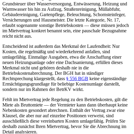
Grundsteuer über Wasserversorgung, Entwässerung, Heizung und
Warmwasser bis hin zu Aufzug, Straßenreinigung, Müllabfuhr,
Gebäudereinigung, Gartenpflege, Beleuchtung, Schornsteinfeger,
Versicherungen und Hausmeister. Die letzte Kategorie, Nr. 17,
erlaubt sogenannte sonstige Betriebskosten — diese müssen jedoch
im Mietvertrag konkret benannt sein, eine pauschale Bezugnahme
reicht nicht aus.
Entscheidend ist außerdem das Merkmal der Laufendheit: Nur
Kosten, die regelmäßig und wiederkehrend anfallen, sind
umlagefähig. Einmalige Ausgaben, etwa die Anschaffung einer
neuen Heizungsanlage oder eine Dachsanierung, erfüllen dieses
Merkmal nicht und gehören deshalb nie in die
Betriebskostenabrechnung. Der BGH hat in ständiger
Rechtsprechung klargestellt, dass
§ 556 BGB
keine eigenständige
Ermächtigungsgrundlage für beliebige Kostenumlage darstellt,
sondern nur im Rahmen der BetrKV wirkt.
Fehlt im Mietvertrag jede Regelung zu den Betriebskosten, gilt die
Miete als Bruttomiete — der Vermieter kann dann überhaupt keine
Nebenkosten gesondert abrechnen. Enthält der Vertrag zwar eine
Klausel, die aber nur auf einzelne Positionen verweist, sind
ausschließlich diese vereinbarten Kosten umlagefähig. Prüfen Sie
deshalb zunächst Ihren Mietvertrag, bevor Sie die Abrechnung im
Detail analysieren.