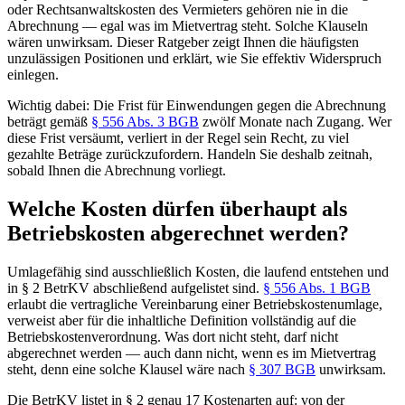
oder Rechtsanwaltskosten des Vermieters gehören nie in die
Abrechnung — egal was im Mietvertrag steht. Solche Klauseln
wären unwirksam. Dieser Ratgeber zeigt Ihnen die häufigsten
unzulässigen Positionen und erklärt, wie Sie effektiv Widerspruch
einlegen.
Wichtig dabei: Die Frist für Einwendungen gegen die Abrechnung
beträgt gemäß
§ 556 Abs. 3 BGB
zwölf Monate nach Zugang. Wer
diese Frist versäumt, verliert in der Regel sein Recht, zu viel
gezahlte Beträge zurückzufordern. Handeln Sie deshalb zeitnah,
sobald Ihnen die Abrechnung vorliegt.
Welche Kosten dürfen überhaupt als
Betriebskosten abgerechnet werden?
Umlagefähig sind ausschließlich Kosten, die laufend entstehen und
in § 2 BetrKV abschließend aufgelistet sind.
§ 556 Abs. 1 BGB
erlaubt die vertragliche Vereinbarung einer Betriebskostenumlage,
verweist aber für die inhaltliche Definition vollständig auf die
Betriebskostenverordnung. Was dort nicht steht, darf nicht
abgerechnet werden — auch dann nicht, wenn es im Mietvertrag
steht, denn eine solche Klausel wäre nach
§ 307 BGB
unwirksam.
Die BetrKV listet in § 2 genau 17 Kostenarten auf: von der