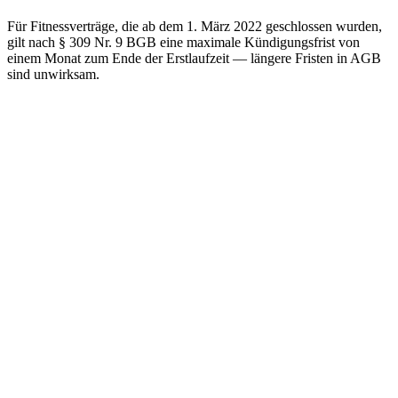
Für Fitnessverträge, die ab dem 1. März 2022 geschlossen wurden,
gilt nach § 309 Nr. 9 BGB eine maximale Kündigungsfrist von
einem Monat zum Ende der Erstlaufzeit — längere Fristen in AGB
sind unwirksam.
Vertragsproblem oder Betrug?
Vertrag prüfen • Widerruf • Schadensersatz durchsetzen