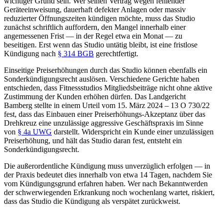
wichtiger Grund sein. Wer seinen Vertrag wegen fehlender
Geräteeinweisung, dauerhaft defekter Anlagen oder massiv
reduzierter Öffnungszeiten kündigen möchte, muss das Studio
zunächst schriftlich auffordern, den Mangel innerhalb einer
angemessenen Frist — in der Regel etwa ein Monat — zu
beseitigen. Erst wenn das Studio untätig bleibt, ist eine fristlose
Kündigung nach
§ 314 BGB
gerechtfertigt.
Einseitige Preiserhöhungen durch das Studio können ebenfalls ein
Sonderkündigungsrecht auslösen. Verschiedene Gerichte haben
entschieden, dass Fitnessstudios Mitgliedsbeiträge nicht ohne aktive
Zustimmung der Kunden erhöhen dürfen. Das Landgericht
Bamberg stellte in einem Urteil vom 15. März 2024 – 13 O 730/22
fest, dass das Einbauen einer Preiserhöhungs-Akzeptanz über das
Drehkreuz eine unzulässige aggressive Geschäftspraxis im Sinne
von
§ 4a UWG
darstellt. Widerspricht ein Kunde einer unzulässigen
Preiserhöhung, und hält das Studio daran fest, entsteht ein
Sonderkündigungsrecht.
Die außerordentliche Kündigung muss unverzüglich erfolgen — in
der Praxis bedeutet dies innerhalb von etwa 14 Tagen, nachdem Sie
vom Kündigungsgrund erfahren haben. Wer nach Bekanntwerden
der schwerwiegenden Erkrankung noch wochenlang wartet, riskiert,
dass das Studio die Kündigung als verspätet zurückweist.