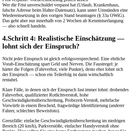
Wer die Frist unverschuldet verpasst hat (Urlaub, Krankenhaus,
falsche Adresse beim Halter-Datensatz), kann unter Umständen eine
Wiedereinsetzung in den vorigen Stand beantragen (§ 33a OWiG).
Das geht aber nur innerhalb von 2 Wochen ab Kenntniserlangung
— also schnell handeln.
4
.
Schritt 4: Realistische Einschätzung —
lohnt sich der Einspruch?
Nicht jeder Einspruch ist gleich erfolgsversprechend. Eine ehrliche
Vorab-Einschätzung spart Geld und Nerven. Die Faustregel: je
härter die Folgen (Fahrverbot, viele Punkte), desto eher lohnt sich
der Einspruch — schon ein Teilerfolg ist dann wirtschaftlich
rentabel.
Klare Fälle, in denen sich der Einspruch fast immer lohnt: drohendes
Fahrverbot, qualifizierter Rotlichtverstoß, hohe
Geschwindigkeitsüberschreitung, Probezeit-Verstoß, mehrfache
Vorwürfe in einem Bescheid, fragwürdige Identifizierung (anderer
Fahrer, schlechtes Beweisfoto).
Grenzfälle: einfache Geschwindigkeitsüberschreitung im niedrigen
Bereich (20 km/h), Parkverstöße, einfacher Handyverstoß ohne