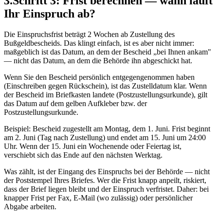
3
.
Schritt 3: Frist berechnen — wann läuft
Ihr Einspruch ab?
Die Einspruchsfrist beträgt 2 Wochen ab Zustellung des
Bußgeldbescheids. Das klingt einfach, ist es aber nicht immer:
maßgeblich ist das Datum, an dem der Bescheid „bei Ihnen ankam"
— nicht das Datum, an dem die Behörde ihn abgeschickt hat.
Wenn Sie den Bescheid persönlich entgegengenommen haben
(Einschreiben gegen Rückschein), ist das Zustelldatum klar. Wenn
der Bescheid im Briefkasten landete (Postzustellungsurkunde), gilt
das Datum auf dem gelben Aufkleber bzw. der
Postzustellungsurkunde.
Beispiel: Bescheid zugestellt am Montag, dem 1. Juni. Frist beginnt
am 2. Juni (Tag nach Zustellung) und endet am 15. Juni um 24:00
Uhr. Wenn der 15. Juni ein Wochenende oder Feiertag ist,
verschiebt sich das Ende auf den nächsten Werktag.
Was zählt, ist der Eingang des Einspruchs bei der Behörde — nicht
der Poststempel Ihres Briefes. Wer die Frist knapp anpeilt, riskiert,
dass der Brief liegen bleibt und der Einspruch verfristet. Daher: bei
knapper Frist per Fax, E-Mail (wo zulässig) oder persönlicher
Abgabe arbeiten.