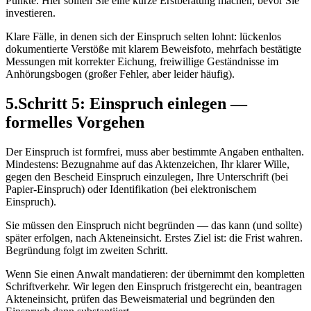
Punkte. Hier sollten Sie eine kurze Erstberatung machen, bevor Sie
investieren.
Klare Fälle, in denen sich der Einspruch selten lohnt: lückenlos
dokumentierte Verstöße mit klarem Beweisfoto, mehrfach bestätigte
Messungen mit korrekter Eichung, freiwillige Geständnisse im
Anhörungsbogen (großer Fehler, aber leider häufig).
5
.
Schritt 5: Einspruch einlegen —
formelles Vorgehen
Der Einspruch ist formfrei, muss aber bestimmte Angaben enthalten.
Mindestens: Bezugnahme auf das Aktenzeichen, Ihr klarer Wille,
gegen den Bescheid Einspruch einzulegen, Ihre Unterschrift (bei
Papier-Einspruch) oder Identifikation (bei elektronischem
Einspruch).
Sie müssen den Einspruch nicht begründen — das kann (und sollte)
später erfolgen, nach Akteneinsicht. Erstes Ziel ist: die Frist wahren.
Begründung folgt im zweiten Schritt.
Wenn Sie einen Anwalt mandatieren: der übernimmt den kompletten
Schriftverkehr. Wir legen den Einspruch fristgerecht ein, beantragen
Akteneinsicht, prüfen das Beweismaterial und begründen den