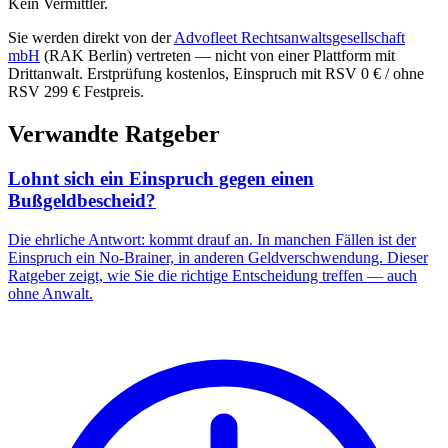
Kein Vermittler.
Sie werden direkt von der
Advofleet Rechtsanwaltsgesellschaft
mbH
(RAK Berlin) vertreten — nicht von einer Plattform mit
Drittanwalt. Erstprüfung kostenlos, Einspruch mit RSV 0 € / ohne
RSV
299 €
Festpreis.
Verwandte Ratgeber
Lohnt sich ein Einspruch gegen einen
Bußgeldbescheid?
Die ehrliche Antwort: kommt drauf an. In manchen Fällen ist der
Einspruch ein No-Brainer, in anderen Geldverschwendung. Dieser
Ratgeber zeigt, wie Sie die richtige Entscheidung treffen — auch
ohne Anwalt.