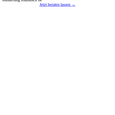
Jetzt beraten lassen →
Probleme mit dem Vermieter?
Mietminderung • Kündigung • Nebenkostenabrechnung