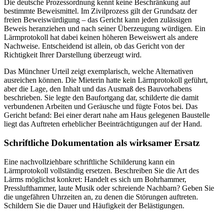
Die deutsche Prozessordnung kennt keine Beschränkung auf
bestimmte Beweismittel. Im Zivilprozess gilt der Grundsatz der
freien Beweiswürdigung – das Gericht kann jeden zulässigen
Beweis heranziehen und nach seiner Überzeugung würdigen. Ein
Lärmprotokoll hat dabei keinen höheren Beweiswert als andere
Nachweise. Entscheidend ist allein, ob das Gericht von der
Richtigkeit Ihrer Darstellung überzeugt wird.
Das Münchner Urteil zeigt exemplarisch, welche Alternativen
ausreichen können. Die Mieterin hatte kein Lärmprotokoll geführt,
aber die Lage, den Inhalt und das Ausmaß des Bauvorhabens
beschrieben. Sie legte den Baufortgang dar, schilderte die damit
verbundenen Arbeiten und Geräusche und fügte Fotos bei. Das
Gericht befand: Bei einer derart nahe am Haus gelegenen Baustelle
liegt das Auftreten erheblicher Beeinträchtigungen auf der Hand.
Schriftliche Dokumentation als wirksamer Ersatz
Eine nachvollziehbare schriftliche Schilderung kann ein
Lärmprotokoll vollständig ersetzen. Beschreiben Sie die Art des
Lärms möglichst konkret: Handelt es sich um Bohrhammer,
Presslufthammer, laute Musik oder schreiende Nachbarn? Geben Sie
die ungefähren Uhrzeiten an, zu denen die Störungen auftreten.
Schildern Sie die Dauer und Häufigkeit der Belästigungen.